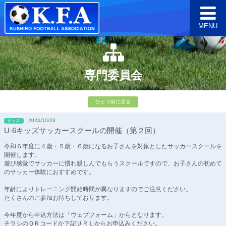
MENU
専門委員会
ひとつ前に戻る
2024/10/26
キッズ
U-6キッズサッカースクールの開催（第２回）
令和６年度に４歳・５歳・６歳になるお子さんを対象としたサッカースクールを
開催します。
遊び感覚でサッカーに慣れ親しんでもらうスクールですので、お子さんの初めて
のサッカー体験におすすめです。
年齢によりトレーニング開始時間が異なりますのでご注意ください。
たくさんのご参加お待ちしております。
今年度から申込方法は「ウェブフォーム」からとなります。
チラシのＱＲコードか下記ＵＲＬからお申込みください。