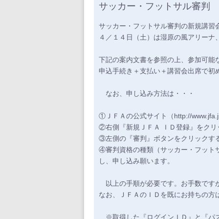
サッカー・フットサル審判
サッカー・フットサル審判の新規講習
４／１４日（土）は湿原の風アリーナ
下記の案内文書を参照の上、参加可能
申込手続き＋支払い＋講習会出席で初
なお、申し込み方法は・・・
①ＪＦＡの公式サイト（http://www.j
②右側『新規ＪＦＡ ＩＤ登録』をクリッ
③左側の『審判』ボタンをクリックす
④審判資格の種類（サッカー・フット
し、申し込み願います。
以上の手順が必要です。お手数ですが
なお、ＪＦＡのＩＤを既にお持ちの方
※取得した『ログインＩＤ』と『パス