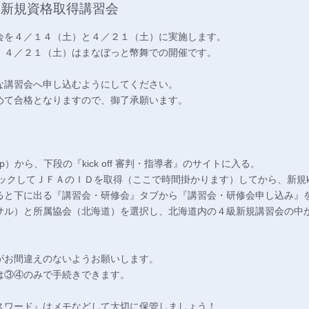
 新規資格取得講習会
会を４／１４（土）と４／２１（土）に実施します。
、４／２１（土）はまなぼっと幣舞での開催です。
な講習会へ申し込むようにしてください。
めて合格となりますので、御了承願います。
fa.jp）から、下段の『kick off 審判・指導者』のサイトに入る。
クしてＪＦＡのＩＤを取得（ここで時間掛かります）してから、新規kick
ると下に出る『講習会・研修会』タブから『講習会・研修会申し込み』
サル）と所属協会（北海道）を選択し、北海道内の４級新規講習会の中
お間違えのないようお願いします。
は③④のみで手続きできます。
ワード』はメモなどして大切に保管しましょう！