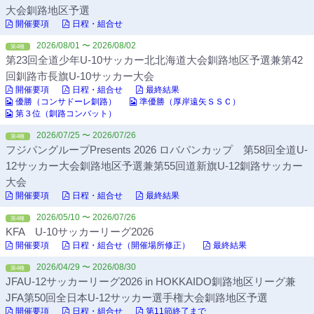
大会釧路地区予選
開催要項
日程・組合せ
2026/08/01 〜 2026/08/02
第4種
第23回全道少年U-10サッカー北北海道大会釧路地区予選兼第42
回釧路市長旗U-10サッカー大会
開催要項
日程・組合せ
最終結果
優勝（コンサドーレ釧路）
準優勝（厚岸遠矢ＳＳＣ）
第３位（釧路コンバット）
2026/07/25 〜 2026/07/26
第4種
フジパングループPresents 2026 ロバパンカップ 第58回全道U-
12サッカー大会釧路地区予選兼第55回道新旗U-12釧路サッカー
大会
開催要項
日程・組合せ
最終結果
2026/05/10 〜 2026/07/26
第4種
KFA U-10サッカーリーグ2026
開催要項
日程・組合せ（開催場所修正）
最終結果
2026/04/29 〜 2026/08/30
第4種
JFAU-12サッカーリーグ2026 in HOKKAIDO釧路地区リーグ兼
JFA第50回全日本U-12サッカー選手権大会釧路地区予選
開催要項
日程・組合せ
第11節終了まで