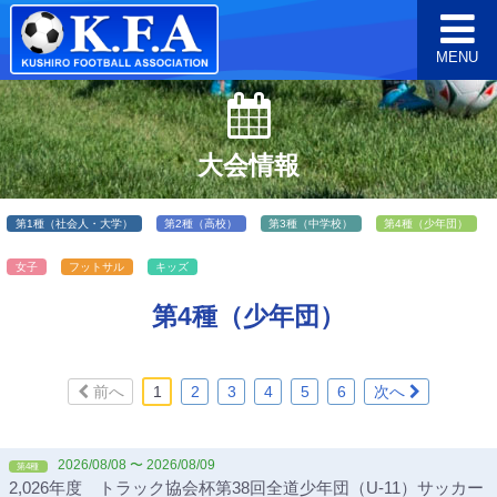
MENU
大会情報
第1種（社会人・大学）
第2種（高校）
第3種（中学校）
第4種（少年団）
女子
フットサル
キッズ
第4種（少年団）
前へ
1
2
3
4
5
6
次へ
2026/08/08 〜 2026/08/09
第4種
2,026年度 トラック協会杯第38回全道少年団（U-11）サッカー