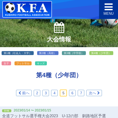
MENU
大会情報
第1種（社会人・大学）
第2種（高校）
第3種（中学校）
第4種（少年団）
女子
フットサル
キッズ
第4種（少年団）
前へ
2
3
4
5
6
7
次へ
2023/01/14 〜 2023/01/15
第4種
全道フットサル選手権大会2023 U-12の部 釧路地区予選