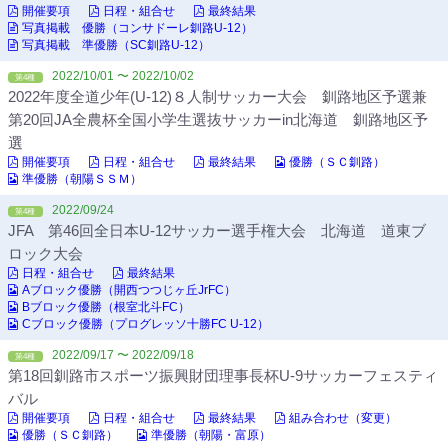
開催要項
日程・組合せ
最終結果
写真掲載 優勝（コンサドーレ釧路U-12）
写真掲載 準優勝（SC釧路U-12）
2022/10/01 〜 2022/10/02
第4種
2022年度全道少年(U-12)８人制サッカー大会 釧路地区予選兼
第20回JA全農杯全国小学生選抜サッカーin北海道 釧路地区予
選
開催要項
日程・組合せ
最終結果
優勝（ＳＣ釧路）
準優勝（朝陽ＳＳＭ）
2022/09/24
第4種
JFA 第46回全日本U-12サッカー選手権大会 北海道 道東ブ
ロック大会
日程・組合せ
最終結果
Aブロック優勝（開西つつじヶ丘JrFC）
Bブロック優勝（根室北斗FC）
Cブロック優勝（プログレッソ十勝FC U-12）
2022/09/17 〜 2022/09/18
第4種
第18回釧路市スポーツ振興財団理事長杯U-9サッカーフェスティ
バル
開催要項
日程・組合せ
最終結果
組み合わせ（変更）
優勝（ＳＣ釧路）
準優勝（朝陽・富原）