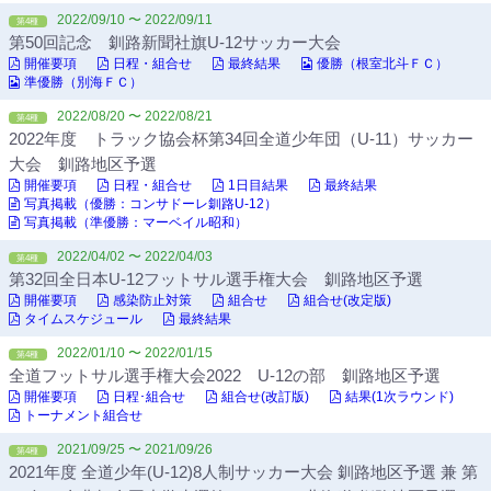
2022/09/10 〜 2022/09/11
第4種
第50回記念 釧路新聞社旗U-12サッカー大会
開催要項
日程・組合せ
最終結果
優勝（根室北斗ＦＣ）
準優勝（別海ＦＣ）
2022/08/20 〜 2022/08/21
第4種
2022年度 トラック協会杯第34回全道少年団（U-11）サッカー
大会 釧路地区予選
開催要項
日程・組合せ
1日目結果
最終結果
写真掲載（優勝：コンサドーレ釧路U-12）
写真掲載（準優勝：マーベイル昭和）
2022/04/02 〜 2022/04/03
第4種
第32回全日本U-12フットサル選手権大会 釧路地区予選
開催要項
感染防止対策
組合せ
組合せ(改定版)
タイムスケジュール
最終結果
2022/01/10 〜 2022/01/15
第4種
全道フットサル選手権大会2022 U-12の部 釧路地区予選
開催要項
日程･組合せ
組合せ(改訂版)
結果(1次ラウンド)
トーナメント組合せ
2021/09/25 〜 2021/09/26
第4種
2021年度 全道少年(U-12)8人制サッカー大会 釧路地区予選 兼 第