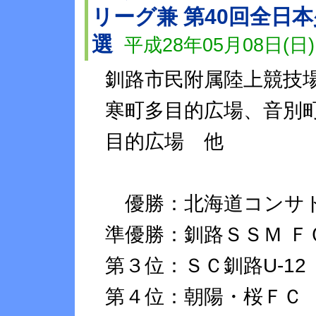
リーグ兼 第40回全日
選
平成28年05月08日(日)
釧路市民附属陸上競技
寒町多目的広場、音別
目的広場 他
優勝：北海道コンサドー
準優勝：釧路ＳＳＭ Ｆ
第３位：ＳＣ釧路U-12
第４位：朝陽・桜ＦＣ