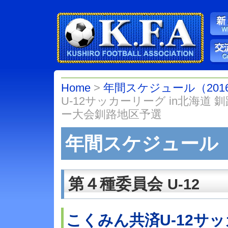
Home
>
年間スケジュール（201
U-12サッカーリーグ in北海道
ー大会釧路地区予選
年間スケジュール（
第４種委員会
U-12
こくみん共済U-12サッ