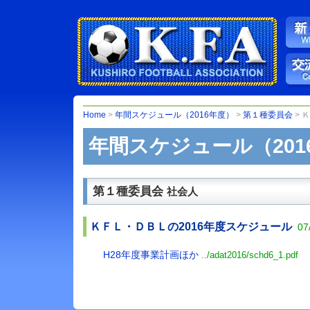
Home
>
年間スケジュール（2016年度）
>
第１種委員会
> 
年間スケジュール（201
第１種委員会
社会人
ＫＦＬ・ＤＢＬの2016年度スケジュール
07
H28年度事業計画ほか
../adat2016/schd6_1.pdf