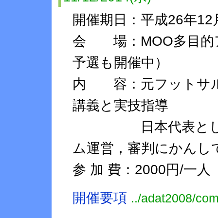
開催期日：平成26年12月
会 場：MOO多目的ア
予選も開催中）
内 容：元フットサル
講義と実技指導
日本代表としての
ム運営，審判にかんしてe
参 加 費：2000円/一人
開催要項
../adat2008/co