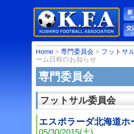
Home
>
専門委員会
>
フットサ
ーム日程のお知らせ
専門委員会
フットサル委員会
エスポラーダ北海道ホ
05/30/2015(土)