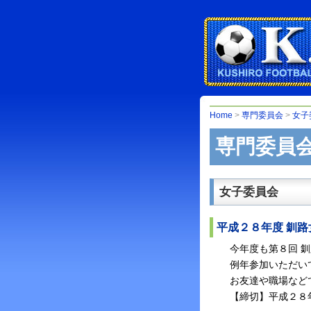
Home
>
専門委員会
>
女子
専門委員
女子委員会
平成２８年度 釧
今年度も第８回 
例年参加いただい
お友達や職場など
【締切】平成２８