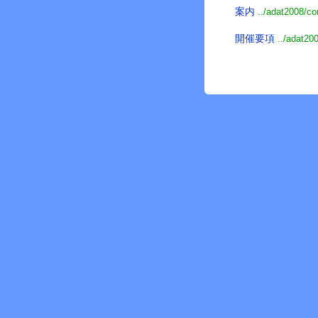
案内
../adat2008/c
開催要項
../adat20