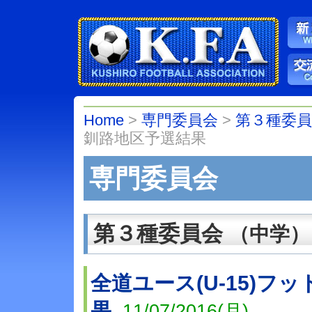
Home
>
専門委員会
>
第３種委
釧路地区予選結果
専門委員会
第３種委員会
（中学）
全道ユース(U-15)
果
11/07/2016(月)