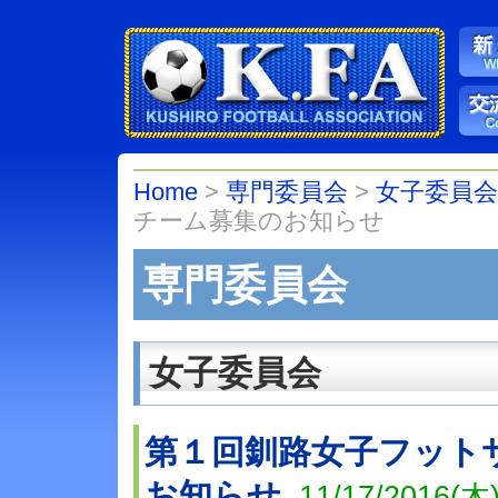
Home
>
専門委員会
>
女子委員
チーム募集のお知らせ
専門委員会
女子委員会
第１回釧路女子フット
お知らせ
11/17/2016(木