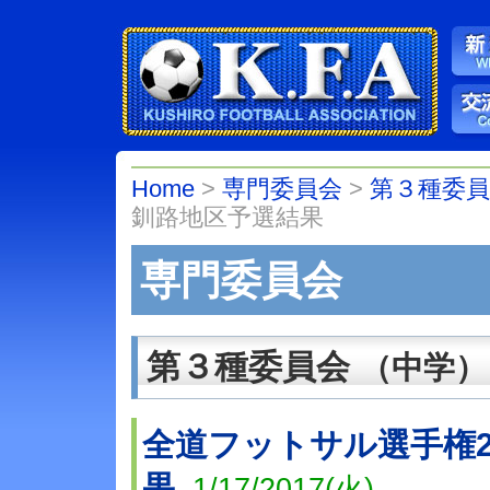
Home
>
専門委員会
>
第３種委
釧路地区予選結果
専門委員会
第３種委員会
（中学）
全道フットサル選手権20
果
1/17/2017(火)