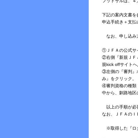
フットサルは、４
下記の案内文書を
申込手続き＋支払
なお、申し込み
①ＪＦＡの公式サイト（
②右側『新規ＪＦ
規kick offサイ
③左側の『審判』
み』をクリック。
④審判資格の種類
中から、釧路地区
以上の手順が必要
なお、ＪＦＡのＩ
※取得した『ログ