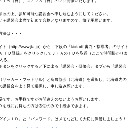
／１６（日）、４／２３（日）の２回開催いたします。
参照の上、参加可能な講習会へ申し込むようにしてください。
い＋講習会出席で初めて合格となりますので、御了承願います。
方法は・・・
http://www.jfa.jp）から、下段の『kick off 審判・指導者』のサ
Ａ ＩＤ登録』をクリックしてＪＦＡのＩＤを取得（ここで時間掛かり
トへ入る。
ボタンをクリックすると下に出る『講習会・研修会』タブから『講習会
（サッカー・フットサル）と所属協会（北海道）を選択し、北海道内の
の講習会をよく見て選択し、申し込み願います。
です。お手数ですがお間違えのないようお願いします。
Ｄを既にお持ちの方は③④のみで手続きできます。
インＩＤ』と『パスワード』はメモなどして大切に保管しましょう！