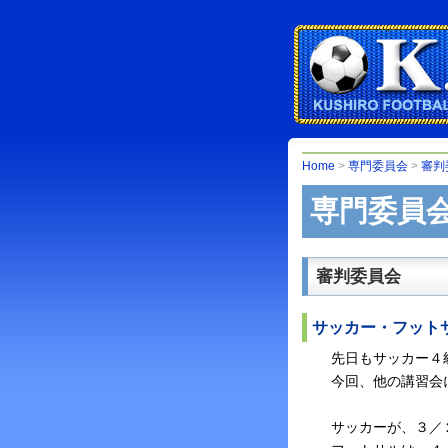
Home
>
専門委員会
>
審判
専門委員
審判委員会
サッカー・フット
先日もサッカー４
今回、他の講習会
サッカーが、３／