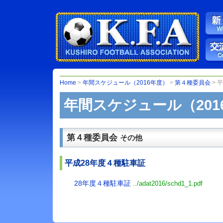
Home
>
年間スケジュール（2016年度）
>
第４種委員会
> 
年間スケジュール（201
第４種委員会
その他
平成28年度４種駐車証
28年度４種駐車証
../adat2016/schd1_1.pdf