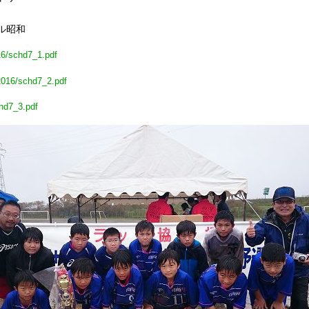
ル昭和
16/schd7_1.pdf
2016/schd7_2.pdf
chd7_3.pdf