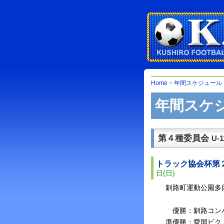
Home
>
年間スケジュール（
年間スケジ
第４種委員会
U-1
トラック協会杯第
日(日)
釧路町運動公園多
優勝：釧路コン
準優勝：愛国ビク