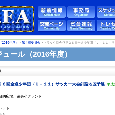
2016年度）
>
第４種委員会
> トラック協会杯第２８回全道少年団（Ｕ－１１）
ュール（2016年度）
1
２８回全道少年団（Ｕ－１１）サッカー大会釧路地区予選
平成2
目的広場、遠矢小グランド
バット
トリー