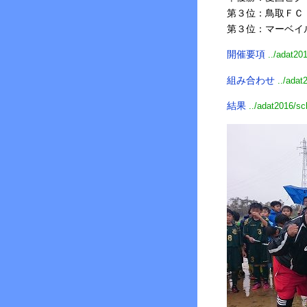
第３位：鳥取ＦＣ
第３位：マーベイ
開催要項
../adat20
組み合わせ
../adat
結果
../adat2016/s